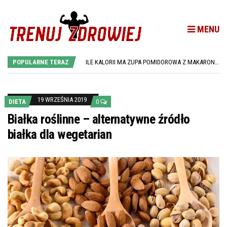
MENU
ILE JEDNO JAJKO MA KALORII? PRZEWODNIK PO WARTOŚCIACH ODŻYWCZYCH JAJEK
ILE KALORII MA CHLEB ŻYTNI? SPRAWDŹ WARTOŚĆ ENERGETYCZNĄ I WŁAŚCIWOŚCI ODŻYWCZE
POPULARNE TERAZ
ILE KALORII MA ZUPA POMIDOROWA Z MAKARONEM? PRZEWODNIK PO WARTOŚCIACH ODŻYWCZYCH
ILE KALORII MA TORTILLA? PRZEWODNIK PO WARTOŚCIACH ODŻYWCZYCH TORTILLI
ILE KALORII MA GOŁĄBEK? SZCZEGÓŁOWE INFORMACJE O WARTOŚCIACH ODŻYWCZYCH
ILE JEDNO JAJKO MA KALORII? PRZEWODNIK PO WARTOŚCIACH ODŻYWCZYCH JAJEK
ILE KALORII MA CHLEB ŻYTNI? SPRAWDŹ WARTOŚĆ ENERGETYCZNĄ I WŁAŚCIWOŚCI ODŻYWCZE
19 WRZEŚNIA 2019
DIETA
0
Białka roślinne – alternatywne źródło
białka dla wegetarian