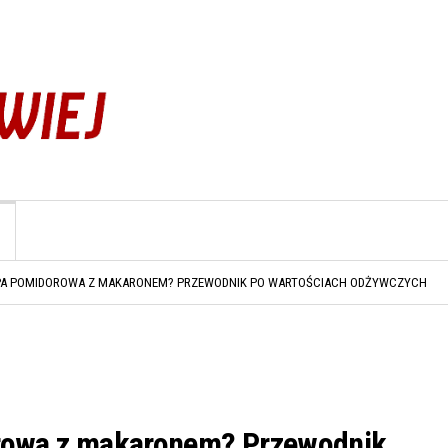
 MA KALORII? PRZEWODNIK PO WARTOŚCIACH ODŻYWCZYCH JAJEK
HLEB ŻYTNI? SPRAWDŹ WARTOŚĆ ENERGETYCZNĄ I WŁAŚCIWOŚCI ODŻYWCZE
ZUPA POMIDOROWA Z MAKARONEM? PRZEWODNIK PO WARTOŚCIACH ODŻYWCZYCH
ORTILLA? PRZEWODNIK PO WARTOŚCIACH ODŻYWCZYCH TORTILLI
GOŁĄBEK? SZCZEGÓŁOWE INFORMACJE O WARTOŚCIACH ODŻYWCZYCH
 MA KALORII? PRZEWODNIK PO WARTOŚCIACH ODŻYWCZYCH JAJEK
HLEB ŻYTNI? SPRAWDŹ WARTOŚĆ ENERGETYCZNĄ I WŁAŚCIWOŚCI ODŻYWCZE
dorowa z makaronem? Przewodnik