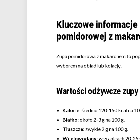
Kluczowe informacje 
pomidorowej z maka
Zupa pomidorowa z makaronem to popu
wyborem na obiad lub kolację.
Wartości odżywcze zupy
Kalorie
: średnio 120-150 kcal na 10
Białko
: około 2-3 g na 100 g.
Tłuszcze
: zwykle 2 g na 100 g.
Węglowodany
: w granicach 20-25 