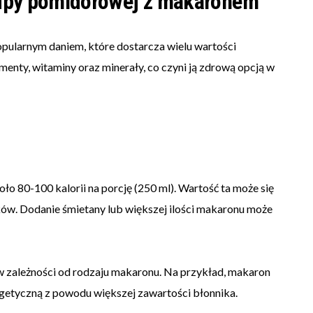
upy pomidorowej z makaronem
ularnym daniem, które dostarcza wielu wartości
enty, witaminy oraz minerały, co czyni ją zdrową opcją w
 80-100 kalorii na porcję (250 ml). Wartość ta może się
ików. Dodanie śmietany lub większej ilości makaronu może
w zależności od rodzaju makaronu. Na przykład, makaron
rgetyczną z powodu większej zawartości błonnika.