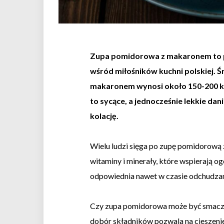
Zupa pomidorowa z makaronem to po
wśród miłośników kuchni polskiej. Śr
makaronem wynosi około 150-200 kalo
to sycące, a jednocześnie lekkie da
kolację.
Wielu ludzi sięga po zupę pomidorową 
witaminy i minerały, które wspierają ogó
odpowiednia nawet w czasie odchudzan
Czy zupa pomidorowa może być smaczn
dobór składników pozwala na cieszeni