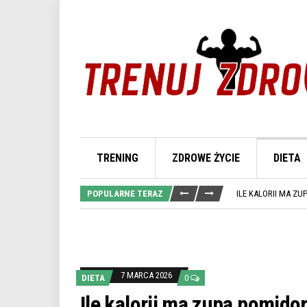
TRENING
ZDROWE ŻYCIE
DIETA
ILE JEDNO JAJKO
ILE KALORII MA C
POPULARNE TERAZ
ILE KALORII MA 
ILE KALORII MA T
ILE KALORII MA 
ILE JEDNO JAJKO
ILE KALORII MA C
7 MARCA 2026
DIETA
0
Ile kalorii ma zupa pomi