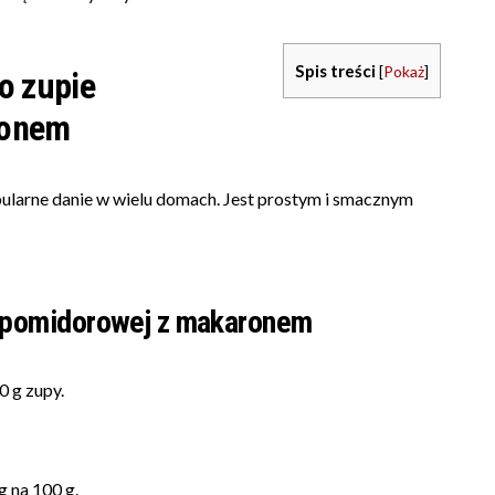
Spis treści
[
Pokaż
]
o zupie
ronem
larne danie w wielu domach. Jest prostym i smacznym
 pomidorowej z makaronem
0 g zupy.
g na 100 g.