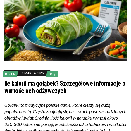
6 MARCA 2026
DIETA
0
Ile kalorii ma gołąbek? Szczegółowe informacje o
wartościach odżywczych
Gołąbki to tradycyjne polskie danie, które cieszy się dużą
popularnością. Często znajdują się na stołach podczas rodzinnych
obiadów i świąt. Średnia ilość kalorii w gołąbku wynosi około
250-300 kalorii na porcję, w zależności od składników i wielkości
dania. Wiele osób zastanawia się, jak gołąbki wpisują […]