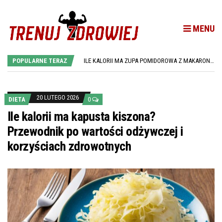
MENU
ILE JEDNO JAJKO MA KALORII? PRZEWODNIK PO WARTOŚCIACH ODŻYWCZYCH JAJEK
ILE KALORII MA CHLEB ŻYTNI? SPRAWDŹ WARTOŚĆ ENERGETYCZNĄ I WŁAŚCIWOŚCI ODŻYWCZE
POPULARNE TERAZ
ILE KALORII MA ZUPA POMIDOROWA Z MAKARONEM? PRZEWODNIK PO WARTOŚCIACH ODŻYWCZYCH
ILE KALORII MA TORTILLA? PRZEWODNIK PO WARTOŚCIACH ODŻYWCZYCH TORTILLI
ILE KALORII MA GOŁĄBEK? SZCZEGÓŁOWE INFORMACJE O WARTOŚCIACH ODŻYWCZYCH
ILE JEDNO JAJKO MA KALORII? PRZEWODNIK PO WARTOŚCIACH ODŻYWCZYCH JAJEK
ILE KALORII MA CHLEB ŻYTNI? SPRAWDŹ WARTOŚĆ ENERGETYCZNĄ I WŁAŚCIWOŚCI ODŻYWCZE
20 LUTEGO 2026
DIETA
0
Ile kalorii ma kapusta kiszona?
Przewodnik po wartości odżywczej i
korzyściach zdrowotnych