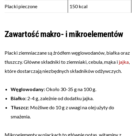
Placki pieczone
150 kcal
Zawartość makro- i mikroelementów
Placki ziemniaczane są źródłem węglowodanów, białka oraz
tłuszczy. Główne składniki to ziemniaki, cebula, mąka i
jajka
,
które dostarczają niezbędnych składników odżywczych.
Węglowodany:
Około 30-35 g na 100 g.
Białko:
2-4 g, zależnie od dodatku jajka.
Tłuszcz:
Możliwe do 10 g z uwagi na olej użyty do
smażenia.
Mikroelementy w plackach to głównie potas, witaminy z