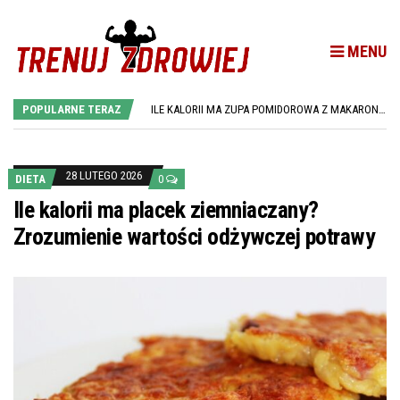
MENU
ILE JEDNO JAJKO MA KALORII? PRZEWODNIK PO WARTOŚCIACH ODŻYWCZYCH JAJEK
ILE KALORII MA CHLEB ŻYTNI? SPRAWDŹ WARTOŚĆ ENERGETYCZNĄ I WŁAŚCIWOŚCI ODŻYWCZE
POPULARNE TERAZ
ILE KALORII MA ZUPA POMIDOROWA Z MAKARONEM? PRZEWODNIK PO WARTOŚCIACH ODŻYWCZYCH
ILE KALORII MA TORTILLA? PRZEWODNIK PO WARTOŚCIACH ODŻYWCZYCH TORTILLI
ILE KALORII MA GOŁĄBEK? SZCZEGÓŁOWE INFORMACJE O WARTOŚCIACH ODŻYWCZYCH
ILE JEDNO JAJKO MA KALORII? PRZEWODNIK PO WARTOŚCIACH ODŻYWCZYCH JAJEK
ILE KALORII MA CHLEB ŻYTNI? SPRAWDŹ WARTOŚĆ ENERGETYCZNĄ I WŁAŚCIWOŚCI ODŻYWCZE
28 LUTEGO 2026
DIETA
0
Ile kalorii ma placek ziemniaczany?
Zrozumienie wartości odżywczej potrawy